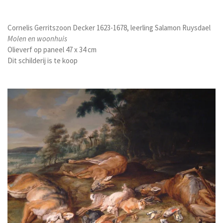
Cornelis Gerritszoon Decker 1623-1678, leerling Salamon Ruysdael
Molen en woonhuis
Olieverf op paneel 47 x 34 cm
Dit schilderij is te koop