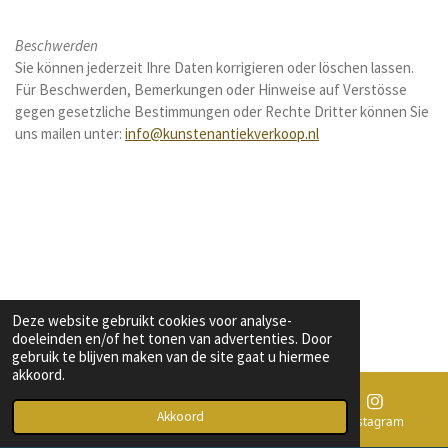
Beschwerden
Sie können jederzeit Ihre Daten korrigieren oder löschen lassen.
Für Beschwerden, Bemerkungen oder Hinweise auf Verstösse
gegen gesetzliche Bestimmungen oder Rechte Dritter können Sie
uns mailen unter:
info@kunstenantiekverkoop.nl
1. Dezember 2022
Deze website gebruikt cookies voor analyse-
doeleinden en/of het tonen van advertenties. Door
gebruik te blijven maken van de site gaat u hiermee
akkoord.
Akkoord
E-mailadres
Telefoonnummer
Instagram